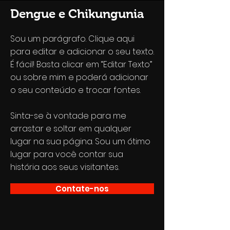
Dengue e Chikungunia
Sou um parágrafo. Clique aqui
para editar e adicionar o seu texto.
É fácil! Basta clicar em “Editar Texto”
ou sobre mim e poderá adicionar
o seu conteúdo e trocar fontes.
Sinta-se à vontade para me
arrastar e soltar em qualquer
lugar na sua página. Sou um ótimo
lugar para você contar sua
história aos seus visitantes.
Contate-nos