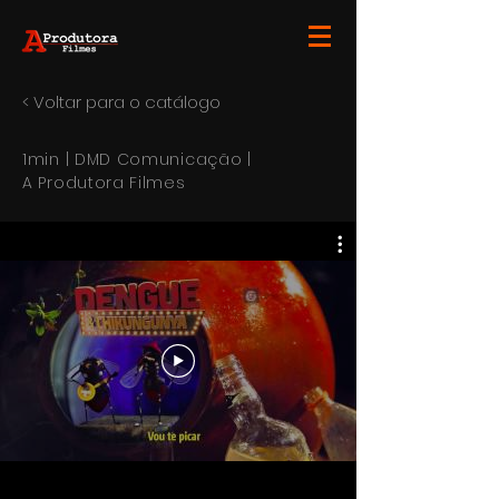
< Voltar para o catálogo
1min | DMD Comunicação |
A Produtora Filmes