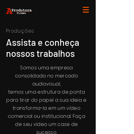
Produções
Assista e conheça
nossos trabalhos
Somos uma empresa
consolidada no mercado
audiovisual,
temos uma estrutura de ponta
para tirar do papel a sua ideia e
transforma-la em um vídeo
comercial ou institucional. Faça
de seu vídeo um case de
sucesso.