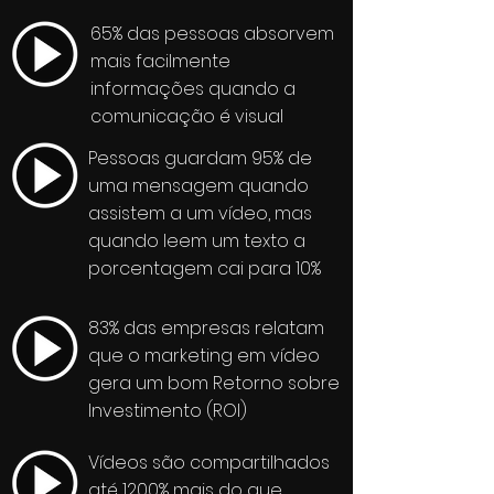
65% das pessoas absorvem
mais facilmente
informações quando a
comunicação é visual
Pessoas guardam 95% de
uma mensagem quando
assistem a um vídeo, mas
quando leem um texto a
porcentagem cai para 10%
83% das empresas relatam
que o marketing em vídeo
gera um bom Retorno sobre
Investimento (ROI)
Vídeos são compartilhados
até 1200% mais do que